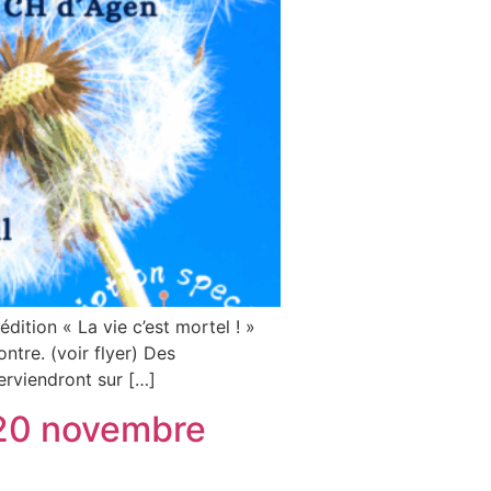
dition « La vie c’est mortel ! »
ntre. (voir flyer) Des
erviendront sur […]
i 20 novembre