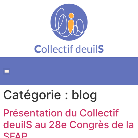
Catégorie :
blog
Présentation du Collectif
deuilS au 28e Congrès de la
SFAP